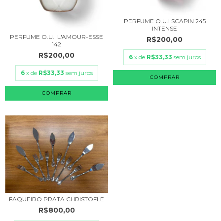
PERFUME O.U.I SCAPIN 245
INTENSE
PERFUME O.U.I L'AMOUR-ESSE
R$200,00
142
R$200,00
6
x de
R$33,33
sem juros
6
x de
R$33,33
sem juros
COMPRAR
COMPRAR
FAQUEIRO PRATA CHRISTOFLE
R$800,00