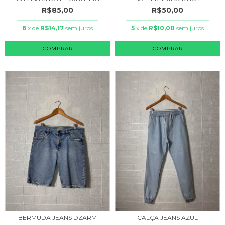
R$85,00
R$50,00
6
x de
R$14,17
sem juros
5
x de
R$10,00
sem juros
COMPRAR
COMPRAR
BERMUDA JEANS DZARM
CALÇA JEANS AZUL