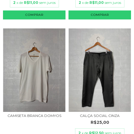
2
x de
R$11,00
sem juros
2
x de
R$11,00
sem juros
COMPRAR
COMPRAR
CAMISETA BRANCA DOMYOS
CALÇA SOCIAL CINZA
R$25,00
2
x de
R$12,50
sem juros