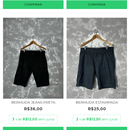
COMPRAR
COMPRAR
BERMUDA JEANS PRETA
BERMUDA ESTAMPADA
R$36,00
R$25,00
3
x de
R$12,00
sem juros
2
x de
R$12,50
sem juros