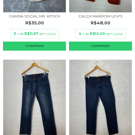
CAMISA SOCIAL MR. KITSCH
CALÇA MARROM LEVI'S
R$35,00
R$48,00
3
x de
R$11,67
sem juros
4
x de
R$12,00
sem juros
COMPRAR
COMPRAR