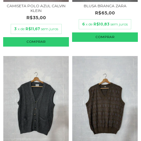
CAMISETA POLO AZUL CALVIN
BLUSA BRANCA ZARA
KLEIN
R$65,00
R$35,00
6
x de
R$10,83
sem juros
3
x de
R$11,67
sem juros
COMPRAR
COMPRAR