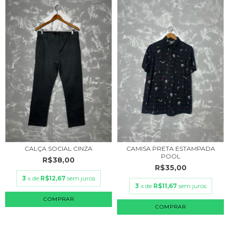
CALÇA SOCIAL CINZA
CAMISA PRETA ESTAMPADA
POOL
R$38,00
R$35,00
3
x de
R$12,67
sem juros
3
x de
R$11,67
sem juros
COMPRAR
COMPRAR