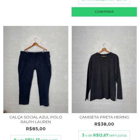
COMPRAR
CALÇA SOCIAL AZUL POLO
CAMISETA PRETA HERING
RALPH LAUREN
R$38,00
R$85,00
3
x de
R$12,67
sem juros
6
x de
R$14,17
sem juros