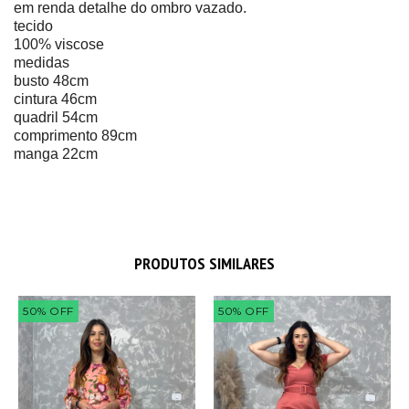
em renda detalhe do ombro vazado.
tecido
100% viscose
medidas
busto 48cm
cintura 46cm
quadril 54cm
comprimento 89cm
manga 22cm
PRODUTOS SIMILARES
50
%
OFF
50
%
OFF