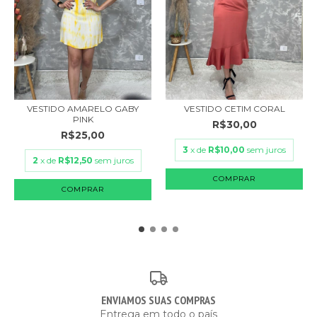
VESTIDO AMARELO GABY
VESTIDO CETIM CORAL
PINK
R$30,00
R$25,00
3
x de
R$10,00
sem juros
2
x de
R$12,50
sem juros
COMPRAR
COMPRAR
ENVIAMOS SUAS COMPRAS
Entrega em todo o país